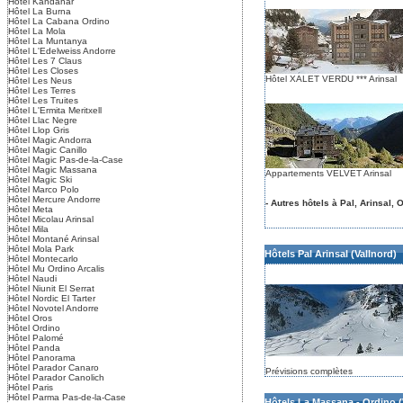
Hôtel Kandahar
Hôtel La Burna
Hôtel La Cabana Ordino
Hôtel La Mola
Hôtel La Muntanya
Hôtel L'Edelweiss Andorre
Hôtel Les 7 Claus
Hôtel Les Closes
Hôtel XALET VERDU *** Arinsal
Hôtel Les Neus
Hôtel Les Terres
Hôtel Les Truites
Hôtel L'Ermita Meritxell
Hôtel Llac Negre
Hôtel Llop Gris
Hôtel Magic Andorra
Hôtel Magic Canillo
Hôtel Magic Pas-de-la-Case
Hôtel Magic Massana
Appartements VELVET Arinsal
Hôtel Magic Ski
Hôtel Marco Polo
Hôtel Mercure Andorre
- Autres hôtels à Pal, Arinsal, 
Hôtel Meta
Hôtel Micolau Arinsal
Hôtel Mila
Hôtel Montané Arinsal
Hôtel Mola Park
Hôtels Pal Arinsal (Vallnord)
Hôtel Montecarlo
Hôtel Mu Ordino Arcalis
Hôtel Naudi
Hôtel Niunit El Serrat
Hôtel Nordic El Tarter
Hôtel Novotel Andorre
Hôtel Oros
Hôtel Ordino
Hôtel Palomé
Hôtel Panda
Hôtel Panorama
Hôtel Parador Canaro
Prévisions complètes
Hôtel Parador Canolich
Hôtel Paris
Hôtel Parma Pas-de-la-Case
Hôtels La Massana - Ordino (