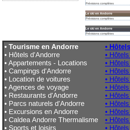
Prévisions complètes
Le ski en Andorre
Prévisions complètes
Le ski en Andorre
Prévisions complètes
• Tourisme en Andorre
• Hôtel
• Hôtels d'Andorre
• Hôtels
• Appartements - Locations
• Hôtel
• Campings d'Andorre
• Hôtels
• Location de voitures
• Hôtels
• Agences de voyage
• Hôtels
• Restaurants d'Andorre
• Hôtels
• Parcs naturels d'Andorre
• Hôtel
• Excursions en Andorre
• Hôtel
• Caldea Andorre Thermalisme
• Hôtels
• Sports et loisirs
• Hôtel