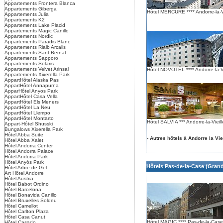
Appartements Frontera Blanca
Appartements Giberga
Hôtel MERCURE **** Andorre-la-Vi
Appartements Julia
Appartements K2
Appartements Lake Placid
Appartements Magic Canillo
Appartements Nordic
Appartements Paradis Blanc
Appartements Rialb Arcalis
Appartements Sant Bernat
Appartements Sapporo
Appartements Solaris
Appartements Velvet Arinsal
Hôtel NOVOTEL **** Andorre-la-Vi
Appartements Xixerella Park
AppartHôtel Alaska Pas
AppartHôtel Annapurna
ApparHôtel Anyos Park
AppartHôtel Casa Vella
AppartHôtel Els Meners
AppartHôtel La Neu
AppartHôtel Llempo
AppartHôtel Montarto
Hôtel SALVIA *** Andorre-la-Vieill
Appart-Hôtel Shusski
Bungalows Xixerella Park
Hôtel Abba Suite
- Autres hôtels à Andorre la Vie
Hôtel Abba Xalet
Hôtel Andorra Center
Hôtel Andorra Palace
Hôtel Andorra Park
Hôtel Anyós Park
Hôtels Pas-de-la-Case (Grand
Hôtel Arbre de Gel
Art Hôtel Andorre
Hôtel Austria
Hôtel Babot Ordino
Hôtel Barcelona
Hôtel Bonavida Canillo
Hôtel Bruxelles Soldeu
Hôtel Camellot
Hôtel Carlton Plaza
Hôtel Casa Canut
Hôtel MAGIC **** Pas-de-la-Case
Hôtel Casado