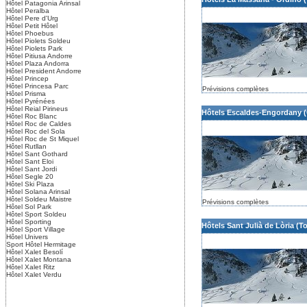
Hôtel Patagonia Arinsal
Hôtel Peralba
Hôtel Pere d'Urg
Hôtel Petit Hôtel
Hôtel Phoebus
Hôtel Piolets Soldeu
Hôtel Piolets Park
Hôtel Pitiusa Andorre
Hôtel Plaza Andorra
Hôtel President Andorre
Hôtel Princep
Hôtel Princesa Parc
Prévisions complètes
Hôtel Prisma
Hôtel Pyrénées
Hôtel Reial Pirineus
Hôtels Escaldes-Engordany (
Hôtel Roc Blanc
Hôtel Roc de Caldes
Hôtel Roc del Sola
Hôtel Roc de St Miquel
Hôtel Rutllan
Hôtel Sant Gothard
Hôtel Sant Eloi
Hôtel Sant Jordi
Hôtel Segle 20
Hôtel Ski Plaza
Hôtel Solana Arinsal
Hôtel Soldeu Maistre
Prévisions complètes
Hôtel Sol Park
Hôtel Sport Soldeu
Hôtel Sporting
Hôtels Sant Julià de Lòria (T
Hôtel Sport Village
Hôtel Univers
Sport Hôtel Hermitage
Hôtel Xalet Besolí
Hôtel Xalet Montana
Hôtel Xalet Ritz
Hôtel Xalet Verdu