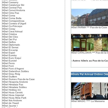
Hôtel Cassany
Hôtel Catalunya Ski
Hôtel Central Pas
Hôtel Cervol Andorra
Hôtel Cims Pas
Hôtel Coma
Hôtel Coma Bella
Hôtel Comapedrosa
Hôtel Comtes d'Urgell
Hôtel Co-Princeps
Hôtel PARMA *** Pas-de-la-Case
Hôtel Coray
Hôtel Crest Arinsal
Hôtel Cristina
Hôtel Del Clos
Hôtel Del Pui
Hôtel Delfos
Hôtel Diplomatic
Hôtel El Serrat
Hôtel Encamp
Hôtel Espel
Hôtel CATALUNYA *** Pas-de-la-
Hôtel Eureka
Hôtel Euro Esquí
Hôtel Eurotel
- Autres hôtels au Pas-de-la-Ca
Hôtel Fenix
Hôtel Font
Hôtel Font d'Argent
Hôtel Galanthus Soldeu
Hôtel Grau Roig
Hôtels Pal Arinsal Ordino (Va
Hôtel Guillem
Hôtel Guineu Pas-de-la-Case
Hôtel Hesperia Andorre
Hôtel Himalaia Pas
Hôtel Himalaia Soldeu
Hôtel Holiday inn
Hôtel Husa Centric
Hôtel Husa Imperial
Hôtel Husa Mola Park
Hôtel Ibis Andorre
Hôtel MAGIC **** La Massana
Hôtel de l'Isard
Hôtel Jaume I