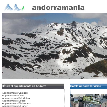
Hôtels et appartements en Andorre
Hôtels Andorre-la-Vieille
Appartements Canigou
Appartements Crest
Appartements Del Meligar
Appartements Deusol
Appartements Els Meners
Appartements El Tarter